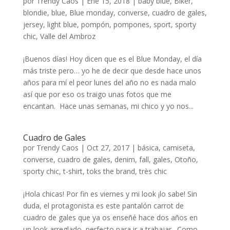
por
Trendy Caos
|
Ene 15, 2018
|
baby blue
,
Biker
,
blondie
,
blue
,
Blue monday
,
converse
,
cuadro de gales
,
jersey
,
light blue
,
pompón
,
pompones
,
sport
,
sporty
chic
,
Valle del Ambroz
¡Buenos días! Hoy dicen que es el Blue Monday, el día
más triste pero… yo he de decir que desde hace unos
años para mí el peor lunes del año no es nada malo
así que por eso os traigo unas fotos que me
encantan. Hace unas semanas, mi chico y yo nos...
Cuadro de Gales
por
Trendy Caos
|
Oct 27, 2017
|
básica
,
camiseta
,
converse
,
cuadro de gales
,
denim
,
fall
,
gales
,
Otoño
,
sporty chic
,
t-shirt
,
toks the brand
,
très chic
¡Hola chicas! Por fin es viernes y mi look ¡lo sabe! Sin
duda, el protagonista es este pantalón carrot de
cuadro de gales que ya os enseñé hace dos años en
un look arreglado, perfecto para ir a trabajar. Como