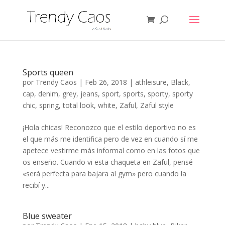
Sports queen
por
Trendy Caos
|
Feb 26, 2018
|
athleisure
,
Black
,
cap
,
denim
,
grey
,
jeans
,
sport
,
sports
,
sporty
,
sporty
chic
,
spring
,
total look
,
white
,
Zaful
,
Zaful style
¡Hola chicas! Reconozco que el estilo deportivo no es
el que más me identifica pero de vez en cuando sí me
apetece vestirme más informal como en las fotos que
os enseño. Cuando vi esta chaqueta en Zaful, pensé
«será perfecta para bajara al gym» pero cuando la
recibí y...
Blue sweater