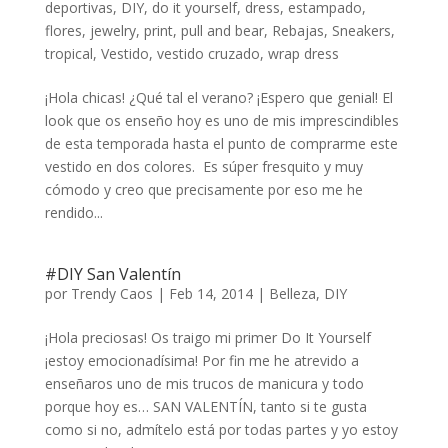
deportivas
,
DIY
,
do it yourself
,
dress
,
estampado
,
flores
,
jewelry
,
print
,
pull and bear
,
Rebajas
,
Sneakers
,
tropical
,
Vestido
,
vestido cruzado
,
wrap dress
¡Hola chicas! ¿Qué tal el verano? ¡Espero que genial! El
look que os enseño hoy es uno de mis imprescindibles
de esta temporada hasta el punto de comprarme este
vestido en dos colores. Es súper fresquito y muy
cómodo y creo que precisamente por eso me he
rendido...
#DIY San Valentín
por
Trendy Caos
|
Feb 14, 2014
|
Belleza
,
DIY
¡Hola preciosas! Os traigo mi primer Do It Yourself
¡estoy emocionadísima! Por fin me he atrevido a
enseñaros uno de mis trucos de manicura y todo
porque hoy es… SAN VALENTÍN, tanto si te gusta
como si no, admítelo está por todas partes y yo estoy